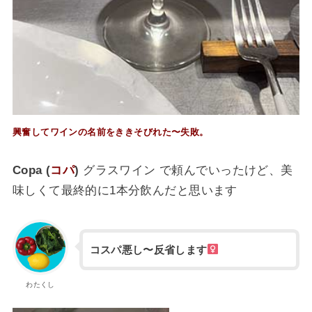
興奮してワインの名前をききそびれた〜失敗。
Copa (
コパ
)
グラスワイン で頼んでいったけど、美
味しくて最終的に1本分飲んだと
思います
コスパ悪し〜反省します
わたくし