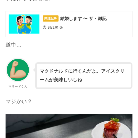
結婚します 〜 ザ・雑記
関連記事
2022.04.06
道中…
マクドナルドに行くんだよ。アイスクリ
ームが美味しいしね
マリードくん
マジかい？