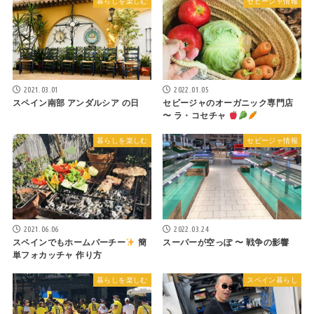
暮らしを楽しむ
セビージャ情報
2021.03.01
2022.01.05
スペイン南部 アンダルシア の日
セビージャのオーガニック専門店
〜 ラ・コセチャ
暮らしを楽しむ
セビージャ情報
2021.06.06
2022.03.24
スペインでもホームパーチー
簡
スーパーが空っぽ 〜 戦争の影響
単フォカッチャ 作り方
暮らしを楽しむ
スペイン暮らし