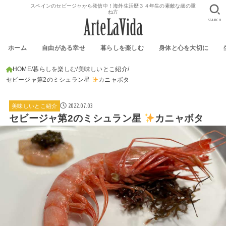
スペインのセビージャから発信中！海外生活歴３４年生の素敵な歳の重
ね方
SEARCH
ホーム
自由がある幸せ
暮らしを楽しむ
身体と心を大切に
HOME
暮らしを楽しむ
美味しいとこ紹介
セビージャ第2のミシュラン星
カニャボタ
2022.07.03
美味しいとこ紹介
セビージャ第2のミシュラン星
カニャボタ