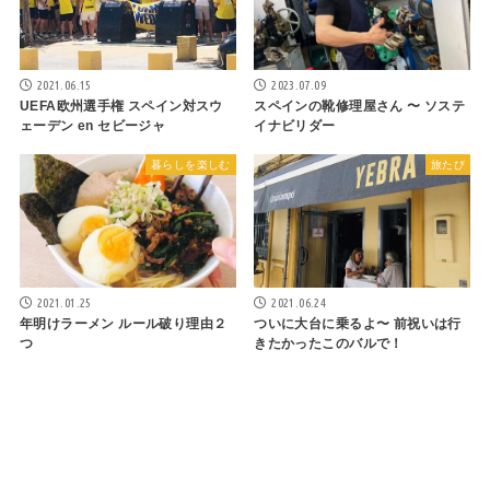
2021.06.15
2023.07.09
UEFA欧州選手権 スペイン対スウ
スペインの靴修理屋さん 〜 ソステ
ェーデン en セビージャ
イナビリダー
暮らしを楽しむ
旅たび
2021.01.25
2021.06.24
年明けラーメン ルール破り理由２
ついに大台に乗るよ〜 前祝いは行
つ
きたかったこのバルで！