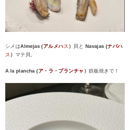
シメは
Almejas (
アルメハ
ス
）
貝と
Navajas (
ナバハ
ス
）
マテ貝。
A la plancha
(
ア・ラ・プランチャ
）
鉄板焼きで！