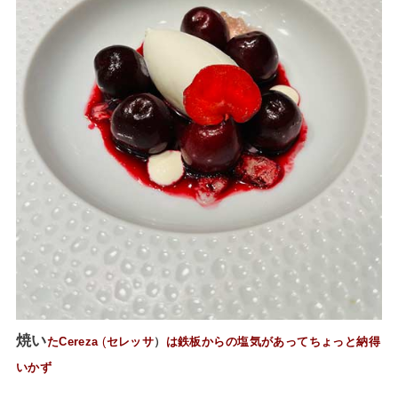
焼い
た
Cereza
(
セレッサ
）
は鉄板からの塩気があってちょっと納得
いかず