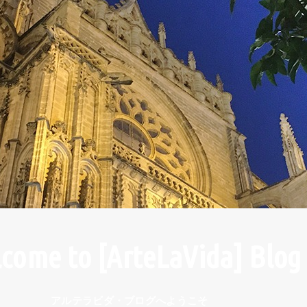
come to [ArteLaVida] Blog
アルテラビダ・ブログへようこそ