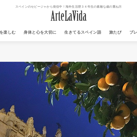
スペインのセビージャから発信中！海外生活歴３４年生の素敵な歳の重ね方
を楽しむ
身体と心を大切に
生きてるスペイン語
旅たび
ブ