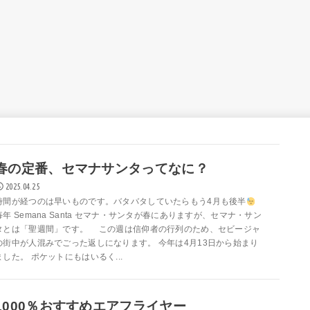
春の定番、セマナサンタってなに？
2025.04.25
時間が経つのは早いものです。バタバタしていたらもう4月も後半
毎年 Semana Santa セマナ・サンタが春にありますが、セマナ・サン
タとは「聖週間」です。 この週は信仰者の行列のため、セビージャ
の街中が人混みでごった返しになります。 今年は4月13日から始まり
ました。 ポケットにもはいるく...
1000％おすすめエアフライヤー