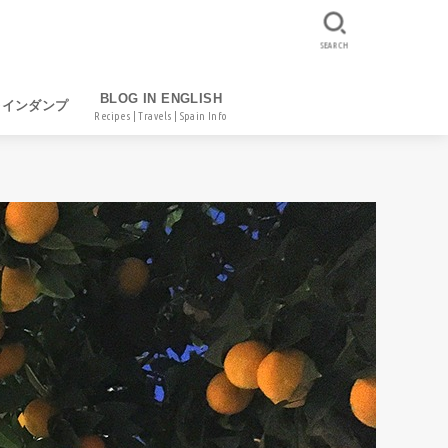
SEARCH
BLOG IN ENGLISH
レインダンプ
Recipes | Travels | Spain Info