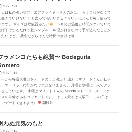
2025.02.28
今日は私の強い味方、エアフライヤーさんのお話。 もうこれがなくて
は生きていけない！ と言ってもいいきるくらい、ほとんど毎日使って
います。 サイズは炊飯器みたい
うちのは温度と時間がついていて
上げ下げするだけで超シンプル！ 料理が好きなので手が込んだことが
したいけど。 残念ながらそんな時間の余裕は毎...
フラメンコたちも絶賛〜 Bodeguita
Romero
2025.01.16
今年から毎週火曜日をデートの日と決定！ 週末はマリードくんが仕事
で、マドリッドに行かなければなりません。 月曜と水曜は二人でクラ
スをしています。 木曜はマリードくんの Maleta マレータ スーツケ
ースの準備があるのでアウトです。 そこで残るは火曜日。 この日は二
人でデートできるように
朝以外...
思わぬ元気のもと
2025.01.16