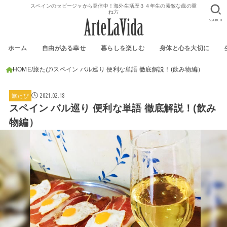
スペインのセビージャから発信中！海外生活歴３４年生の素敵な歳の重
ね方
SEARCH
ホーム
自由がある幸せ
暮らしを楽しむ
身体と心を大切に
HOME
旅たび
スペイン バル巡り 便利な単語 徹底解説！(飲み物編）
2021.02.18
旅たび
スペイン バル巡り 便利な単語 徹底解説！(飲み
物編）