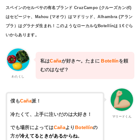
スペインのセルベサの有名ブランド CruzCampo (クルーズカンポ)
はセビージャ、Mahou (マオウ）はマドリッド、Alhambra (アラン
ブラ）はグラナダ生まれ！このようなローカルなBotellínは１€ぐら
いからあります。
私は
Caña
が好き〜。たまに
Botellín
を頼
むのはなぜ？
わたくし
僕も
Caña
派！
冷たくて、上手に注いだのは大好き！
マリードくん
でも場所によっては
Caña
より
Botellín
の
方が
冷えてるときがあるからね
。