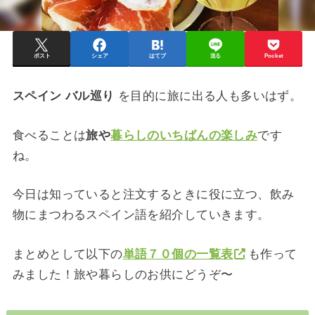
ポスト
シェア
はてブ
送る
Pocket
スペイン バル巡り
を目的に旅に出る人も多いはず。
食べることは
旅や
暮らしのいちばんの楽しみ
です
ね。
今日は知っていると注文するときに役に立つ、飲み
物にまつわるスペイン語を紹介していきます。
まとめとして以下の
単語７０個の一覧表
も作って
みました！旅や暮らしのお供にどうぞ〜