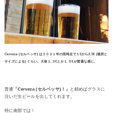
Cerveza (セルベッサ) は２０２１年の現時点で１€から2.5€ (場所と
サイズによる) ぐらい。大体１.３€とか１.５€が普通な感じ。
普通
「Cerveza (セルベッサ)！」
と頼めばグラスに
注いだ生ビールを出してくれます。
特に南部では！