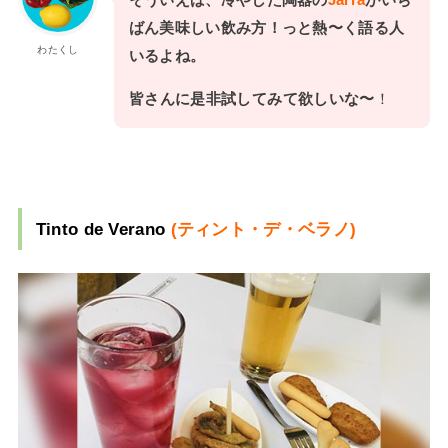
そういえば、冷やした陶器の
Jarra
が
いち
ばん美味しい飲み方！っと熱〜く語る人
わたくし
いるよね。
皆さんに是非試してみて欲しいな〜
！
Tinto de Verano
(ティント・デ・ベラノ)