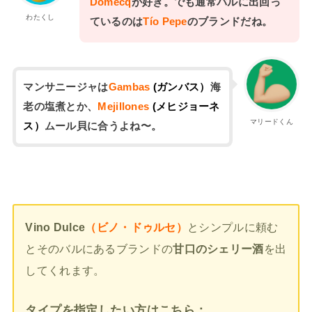
Domecq
が好き。でも通常バルに出回っ
わたくし
ているのは
Tío Pepe
のブランドだね。
マンサニージャは
Gambas
(ガンバス）
海
老の塩煮とか、
Mejillones
(メヒジョーネ
マリードくん
ス）
ムール貝に合うよね〜。
Vino Dulce
（ビノ・ドゥルセ）
とシンプルに頼む
とそのバルにあるブランドの
甘口のシェリー酒
を出
してくれます。
タイプを指定したい方はこちら：