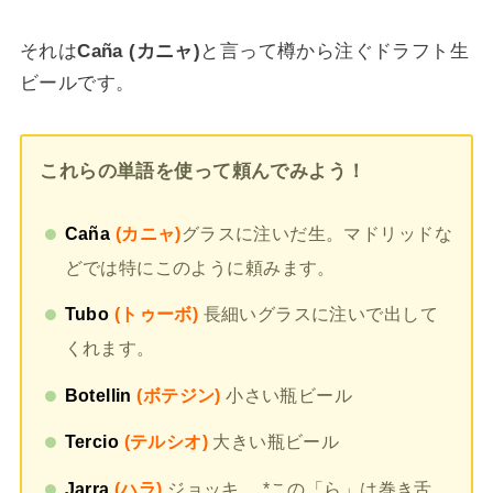
それは
Caña (カニャ)
と言って樽から注ぐドラフト生
ビールです。
これらの単語を使って頼んでみよう！
Caña
(カニャ)
グラスに注いだ生。マドリッドな
どでは特にこのように頼みます。
Tubo
(トゥーボ)
長細いグラスに注いで出して
くれます。
Botellin
(ボテジン)
小さい瓶ビール
Tercio
(テルシオ)
大きい瓶ビール
Jarra
(ハラ)
ジョッキ *この「ら」は巻き舌