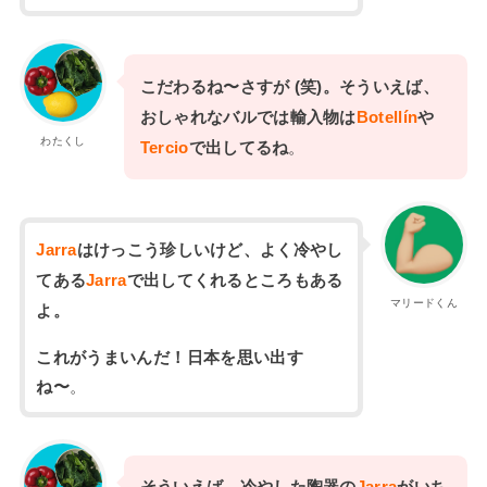
こだわるね〜さすが (笑)。そういえば、
おしゃれなバルでは輸入物は
Botellín
や
わたくし
Tercio
で出してるね
。
Jarra
はけっこう珍しいけど、よく冷やし
てある
Jarra
で出してくれるところもある
マリードくん
よ。
これがうまいんだ！日本を思い出す
ね〜
。