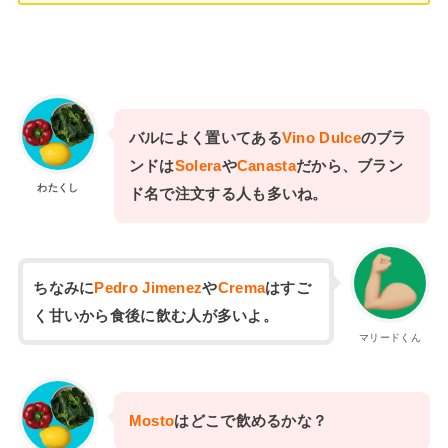
バルによく置いてある
Vino Dulce
のブラ
ンドは
Solera
や
Canasta
だから、ブラン
わたくし
ド名で注文する人も多いね。
ちなみに
Pedro Jimenez
や
Crema
はすご
く甘いから食後に飲む人が多いよ。
マリードくん
Mosto
はどこで飲めるかな？