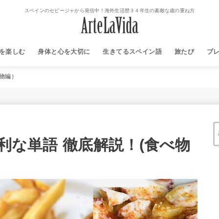
スペインのセビージャから発信中！海外生活歴３４年生の素敵な歳の重ね方
を楽しむ
身体と心を大切に
生きてるスペイン語
旅たび
ブ
べ物編）
便利な単語 徹底解説！(食べ物