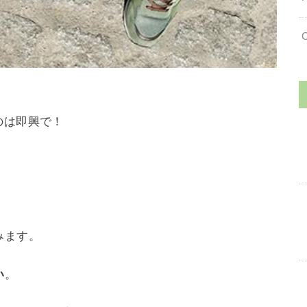
のは即興で！
みます。
い
。