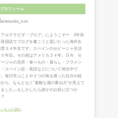
プロフィール
「アルテラビダ・ブログ」にようこそ〜 2年前
に母国語でブログを書こうと思いたった海外生
活歴３４年生です。スペインのセビージャ生活
１０年目。その前はアメリカ２４年。只今、セ
ビージャの見所・食べもの・暮らし・フラメン
コ・スペイン語・英語などについて発信中で
す。毎日学ぶことや２つの海を渡った自分の経
験から、なんとなく"素敵な歳の重ね方”が見えて
きました…もしかしたら誰かのお役に立つか
も？
＞＞もっと読む