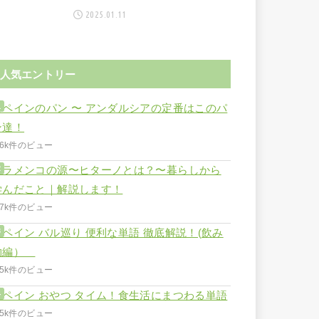
2025.01.11
人気エントリー
スペインのパン 〜 アンダルシアの定番はこのパ
ン達！
.6k件のビュー
フラメンコの源〜ヒターノとは？〜暮らしから
学んだこと｜解説します！
.7k件のビュー
スペイン バル巡り 便利な単語 徹底解説！(飲み
物編）
.5k件のビュー
スペイン おやつ タイム！食生活にまつわる単語
.5k件のビュー