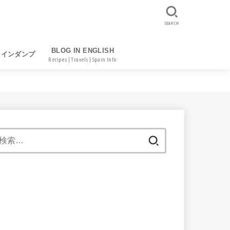
SEARCH
BLOG IN ENGLISH
レインダンプ
Recipes | Travels | Spain Info
検
索: