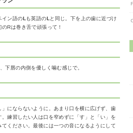
レグラン
ペイン語の
L
も英語の
L
と同じ。下を上の歯に近づけ
初のRは巻き舌で頑張って！
、下唇の内側を優しく噛む感じで。
し」にならないように。あまり口を横に広げず、歯
す。練習したい人は口を窄めずに「す」と「い」を
みてください。最後には一つの音になるようにして