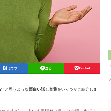
はてブ
送る
Pocket
？”
と思うような
面白い話し言葉
をいくつかご紹介しま