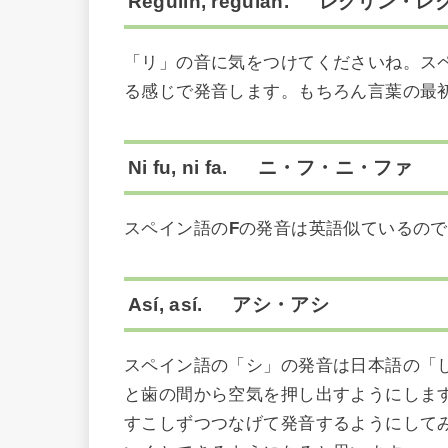
Regulín, regulán. レグリン・
「リ」の音に気をつけてくださいね。ス
る感じで発音します。もちろん言葉の最
Ni fu, ni fa. ニ・フ・ニ・ファ
スペイン語の
F
の発音は英語似ているので
Así, así. アシ・アシ
スペイン語の「シ」の発音は日本語の「
と歯の間から空気を押し出すようにしま
すこしずつつなげて発音するようにして