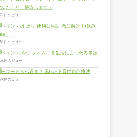
学んだこと｜解説します！
.7k件のビュー
スペイン バル巡り 便利な単語 徹底解説！(飲み
物編）
.5k件のビュー
スペイン おやつ タイム！食生活にまつわる単語
.5k件のビュー
シーフード食べ過ぎ？腫れた下唇に自然療法
.2k件のビュー