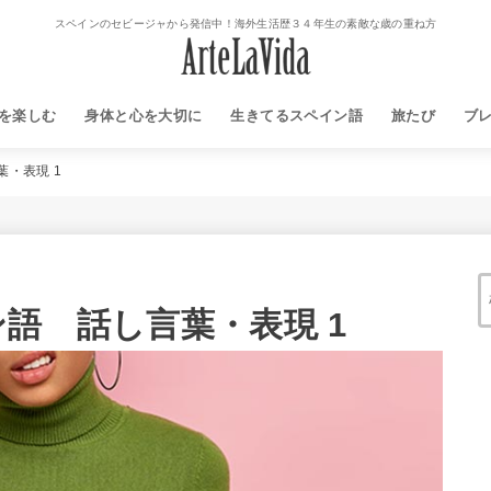
スペインのセビージャから発信中！海外生活歴３４年生の素敵な歳の重ね方
を楽しむ
身体と心を大切に
生きてるスペイン語
旅たび
ブ
・表現 1
語 話し言葉・表現 1