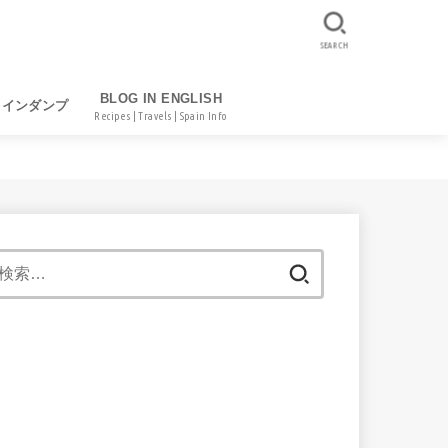
SEARCH
BLOG IN ENGLISH
レインダンプ
Recipes | Travels | Spain Info
検
索: