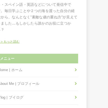
コ・スペイン語・英語などについて発信中で
す。毎日学ぶことや２つの海を渡った自分の経
験から、なんとなく"素敵な歳の重ね方”が見えて
きました…もしかしたら誰かのお役に立つか
も？
＞＞もっと読む
メニュー
Home | ホーム
About Me | プロフィール
Vlog | ブイログ