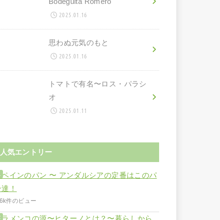
Bodeguita Romero
2025.01.16
思わぬ元気のもと
2025.01.16
トマトで有名〜ロス・パラシ
オ
2025.01.11
人気エントリー
スペインのパン 〜 アンダルシアの定番はこのパ
ン達！
.6k件のビュー
フラメンコの源〜ヒターノとは？〜暮らしから