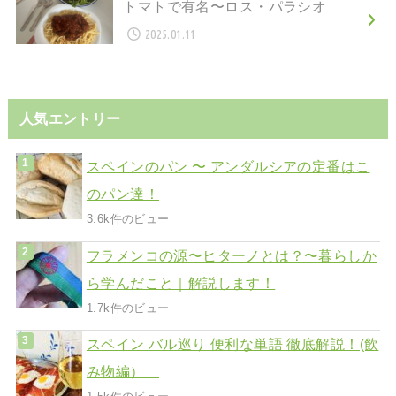
トマトで有名〜ロス・パラシオ
2025.01.11
人気エントリー
スペインのパン 〜 アンダルシアの定番はこ
のパン達！
3.6k件のビュー
フラメンコの源〜ヒターノとは？〜暮らしか
ら学んだこと｜解説します！
1.7k件のビュー
スペイン バル巡り 便利な単語 徹底解説！(飲
み物編）