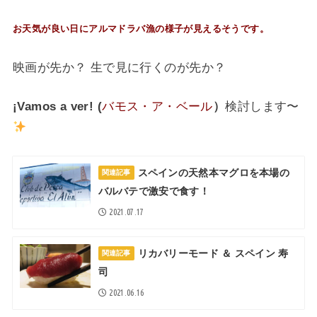
お天気が良い日にアルマドラバ漁の様子が見えるそうです。
映画が先か？ 生で見に行くのが先か？
¡Vamos a ver! (
バモス・ア・ベール
）
検討します〜
スペインの天然本マグロを本場の
関連記事
バルバテで激安で食す！
2021.07.17
リカバリーモード ＆ スペイン 寿
関連記事
司
2021.06.16