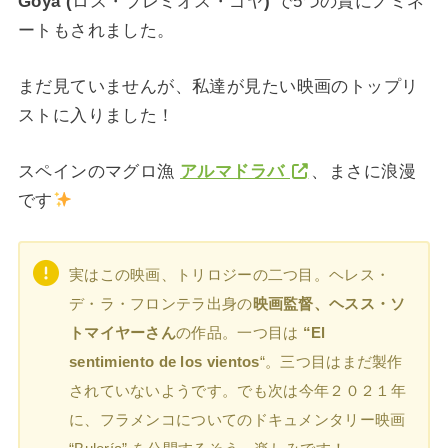
Goya (
ロス・プレミオス・ゴヤ
)
で5つの賞にノミネ
ートもされました。
まだ見ていませんが、私達が見たい映画のトップリ
ストに入りました！
スペインのマグロ漁
アルマドラバ
、まさに浪漫
です
実はこの映画、トリロジーの二つ目。ヘレス・
デ・ラ・フロンテラ出身の
映画監督、ヘスス・ソ
トマイヤーさん
の作品。一つ目は
“El
sentimiento de los vientos
“。三つ目はまだ製作
されていないようです。でも次は 今年２０２１年
に、フラメンコについてのドキュメンタリー映画