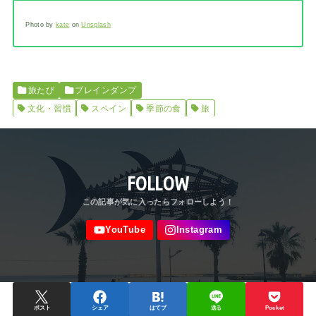
Photo by
kate
on
Unsplash
旅たび
ブレインダンプ
文化・習慣
スペイン
季節の食
旅
FOLLOW
ポスト
シェア
はてブ
送る
Pocket