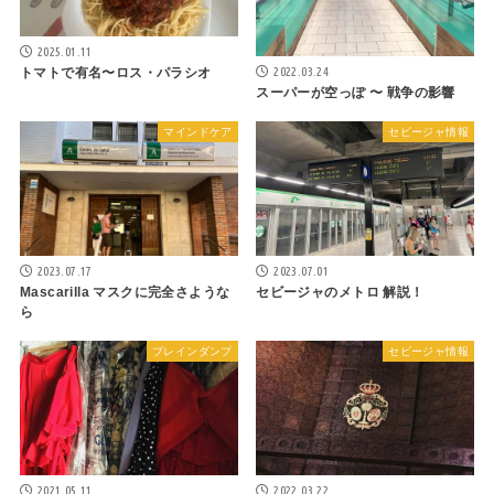
2025.01.11
2022.03.24
トマトで有名〜ロス・パラシオ
スーパーが空っぽ 〜 戦争の影響
マインドケア
セビージャ情報
2023.07.17
2023.07.01
Mascarilla マスクに完全さような
セビージャのメトロ 解説！
ら
ブレインダンプ
セビージャ情報
2021.05.11
2022.03.22