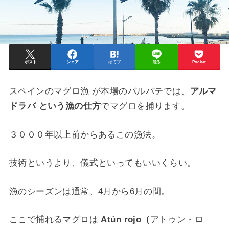
ポスト
シェア
はてブ
送る
Pocket
スペインのマグロ漁 が本場のバルバテでは、
アルマ
ドラバ という漁の仕方
でマグロを捕ります。
３０００年以上前からあるこの漁法。
技術というより、儀式といってもいいくらい。
漁のシーズンは通常、4月から6月の間。
ここで捕れるマグロは
Atún rojo（
アトゥン・ロ