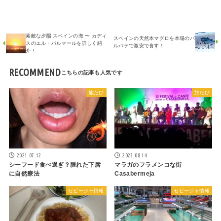
素敵な夕陽 スペインの海 〜 カディ
スペインの天然本マグロを本場のバ
スのエル・パルマールを詳しく紹
ルバテで激安で食す！
介！
RECOMMEND
旅たび
旅たび
2021.07.12
2023.08.14
シーフード食べ過ぎ？腫れた下唇
マラガのフラメンコな街
に自然療法
Casabermeja
セビージャ情報
セビージャ情報