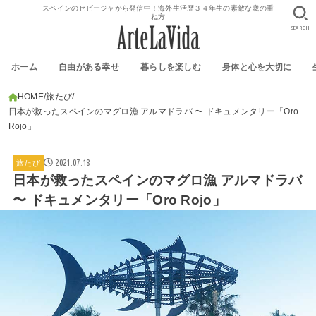
スペインのセビージャから発信中！海外生活歴３４年生の素敵な歳の重
ね方
SEARCH
ホーム
自由がある幸せ
暮らしを楽しむ
身体と心を大切に
HOME
旅たび
日本が救ったスペインのマグロ漁 アルマドラバ 〜 ドキュメンタリー「Oro
Rojo」
2021.07.18
旅たび
日本が救ったスペインのマグロ漁 アルマドラバ
〜 ドキュメンタリー「Oro Rojo」