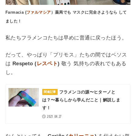
Farmacia (
ファルマシア
）薬局でも マスクに完全さようなら して
ました！
私たちフラメンコたちは早めに普通に戻ったほう。
だって、やっぱり「プリモス」たちの間ではベソス
は
Respeto (
レスペト
)
敬う 気持ちの表れでもある
し。
フラメンコの源〜ヒターノと
関連記事
は？〜暮らしから学んだこと｜解説しま
す！
2021.04.27