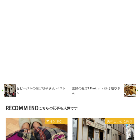
セビージャの揚げ物やさん ベスト
主婦の見方! Freiduria 揚げ物やさ
５
ん
RECOMMEND
マインドケア
美味しいとこ紹介