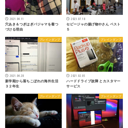
2021.04.11
2023.07.18
穴あき＆つぎはぎパジャマを着つ
セビージャの揚げ物やさん ベスト
づける理由
５
ブレインダンプ
ブレインダンプ
2021.04.28
2021.02.05
新学期から落ちこぼれの海外生活
ハードドライブ故障 とカスタマー
３２年生
サービス
ブレインダンプ
ブレインダンプ