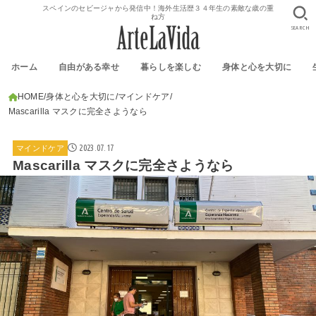
スペインのセビージャから発信中！海外生活歴３４年生の素敵な歳の重
ね方
SEARCH
ホーム
自由がある幸せ
暮らしを楽しむ
身体と心を大切に
HOME
身体と心を大切に
マインドケア
Mascarilla マスクに完全さようなら
2023.07.17
マインドケア
Mascarilla マスクに完全さようなら