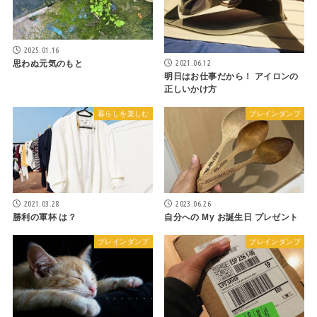
2025.01.16
2021.06.12
思わぬ元気のもと
明日はお仕事だから！ アイロンの
正しいかけ方
暮らしを楽しむ
ブレインダンプ
2021.03.28
2023.06.26
勝利の軍杯 は？
自分への My お誕生日 プレゼント
ブレインダンプ
ブレインダンプ