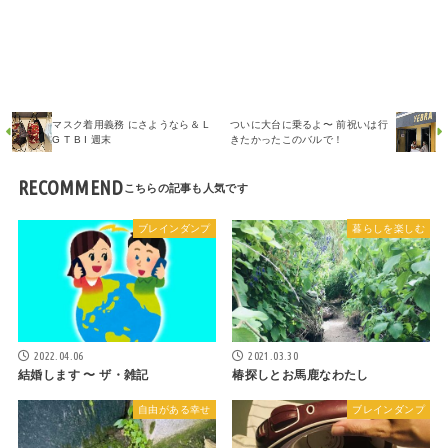
マスク着用義務 にさようなら＆ L
ついに大台に乗るよ〜 前祝いは行
G T B I 週末
きたかったこのバルで！
RECOMMEND
ブレインダンプ
暮らしを楽しむ
2022.04.06
2021.03.30
結婚します 〜 ザ・雑記
椿探しとお馬鹿なわたし
自由がある幸せ
ブレインダンプ