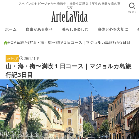
スペインのセビージャから発信中！海外生活歴３４年生の素敵な歳の重
ね方
SEARCH
ホーム
自由がある幸せ
暮らしを楽しむ
身体と心を大切に
HOME
旅たび
山・海・街〜満喫１日コース｜マジョルカ島旅行記3日目
2021.11.14
旅たび
山・海・街〜満喫１日コース｜マジョルカ島旅
行記3日目