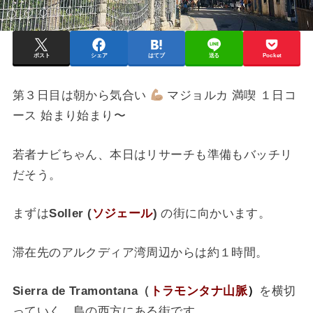
ポスト
シェア
はてブ
送る
Pocket
第３日目は朝から気合い
マジョルカ 満喫 １日コ
ース 始まり始まり〜
若者ナビちゃん、本日はリサーチも準備もバッチリ
だそう。
まずは
Soller (
ソジェール
)
の街に向かいます。
滞在先のアルクディア湾周辺からは約１時間。
Sierra de Tramontana（
トラモンタナ山脈
）
を横切
っていく、島の西方にある街です。