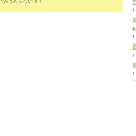
〜 みっともないっ！
1
1
1
1