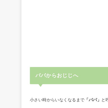
パパからおじじへ
小さい時からいなくなるまで
「パパ」
と