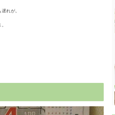
も遅れが。
ス。