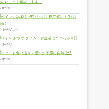
学んだこと｜解説します！
.7k件のビュー
スペイン バル巡り 便利な単語 徹底解説！(飲み
物編）
.5k件のビュー
スペイン おやつ タイム！食生活にまつわる単語
.5k件のビュー
シーフード食べ過ぎ？腫れた下唇に自然療法
.2k件のビュー