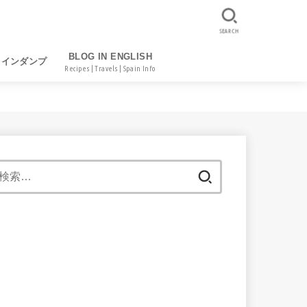
SEARCH
BLOG IN ENGLISH
レインダンプ
Recipes | Travels | Spain Info
検
索: