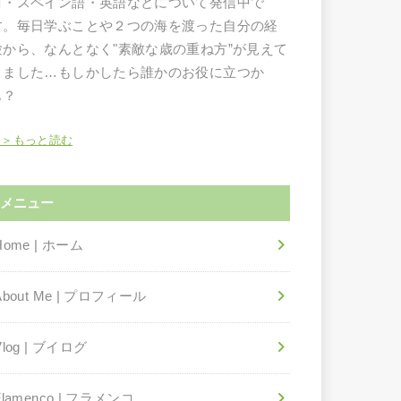
コ・スペイン語・英語などについて発信中で
す。毎日学ぶことや２つの海を渡った自分の経
験から、なんとなく"素敵な歳の重ね方”が見えて
きました…もしかしたら誰かのお役に立つか
も？
＞＞もっと読む
メニュー
Home | ホーム
About Me | プロフィール
Vlog | ブイログ
Flamenco | フラメンコ