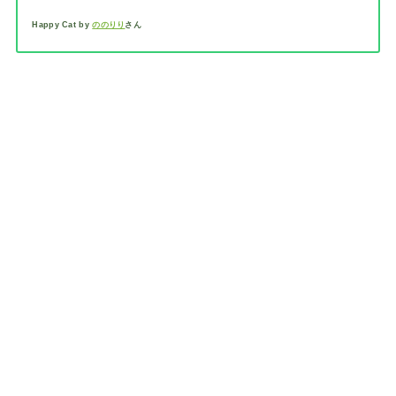
Happy Cat by
ののりり
さん