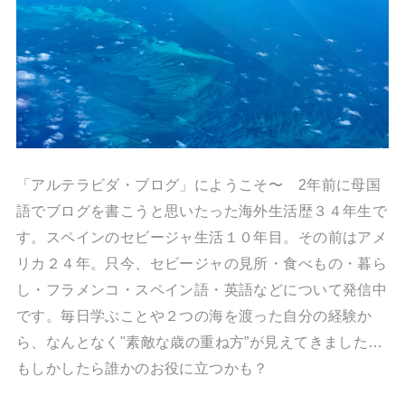
「アルテラビダ・ブログ」にようこそ〜 2年前に母国
語でブログを書こうと思いたった海外生活歴３４年生で
す。スペインのセビージャ生活１０年目。その前はアメ
リカ２４年。只今、セビージャの見所・食べもの・暮ら
し・フラメンコ・スペイン語・英語などについて発信中
です。毎日学ぶことや２つの海を渡った自分の経験か
ら、なんとなく"素敵な歳の重ね方”が見えてきました…
もしかしたら誰かのお役に立つかも？