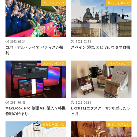
ブレインダンプ
暮らしを楽しむ
2022.04.24
2021.03.26
コパ・デル・レイで ベティスが勝
スペイン 湿気 カビ vs. ウタマロ様
利 !
ブレインダンプ
ブレインダンプ
2021.05.03
2023.06.25
MacBook Pro 修理 vs. 購入？待機
Excusa(エクスクーサ) サボった５
作戦の始まり。
ヶ月
暮らしを楽しむ
暮らしを楽しむ