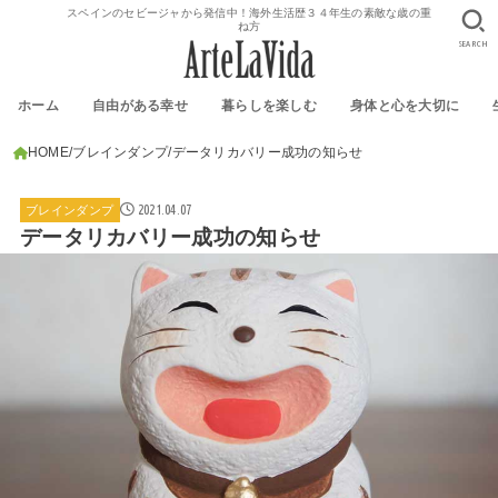
スペインのセビージャから発信中！海外生活歴３４年生の素敵な歳の重
ね方
SEARCH
ホーム
自由がある幸せ
暮らしを楽しむ
身体と心を大切に
HOME
ブレインダンプ
データリカバリー成功の知らせ
2021.04.07
ブレインダンプ
データリカバリー成功の知らせ