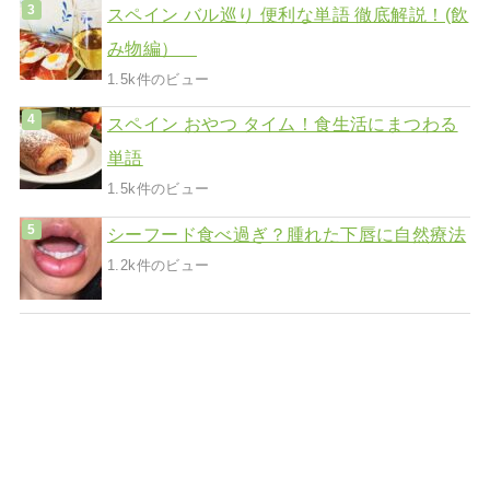
スペイン バル巡り 便利な単語 徹底解説！(飲
み物編）
1.5k件のビュー
スペイン おやつ タイム！食生活にまつわる
単語
1.5k件のビュー
シーフード食べ過ぎ？腫れた下唇に自然療法
1.2k件のビュー