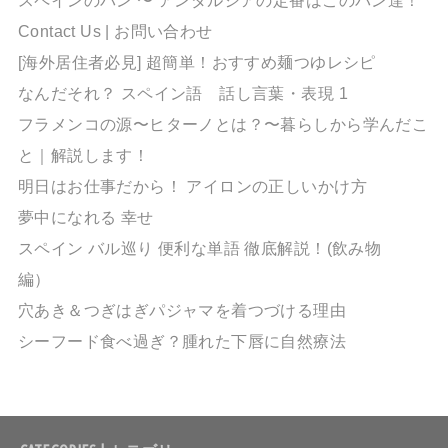
Contact Us | お問い合わせ
[海外居住者必見] 超簡単！おすすめ麺つゆレシピ
なんだそれ？ スペイン語 話し言葉・表現 1
フラメンコの源〜ヒターノとは？〜暮らしから学んだこ
と｜解説します！
明日はお仕事だから！ アイロンの正しいかけ方
夢中になれる 幸せ
スペイン バル巡り 便利な単語 徹底解説！(飲み物
編）
穴あき＆つぎはぎパジャマを着つづける理由
シーフード食べ過ぎ？腫れた下唇に自然療法