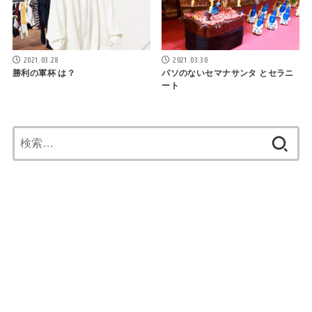
2021.03.28
2021.03.30
勝利の軍杯 は？
パソのないセマナサンタ とセラニ
ート
検
索: