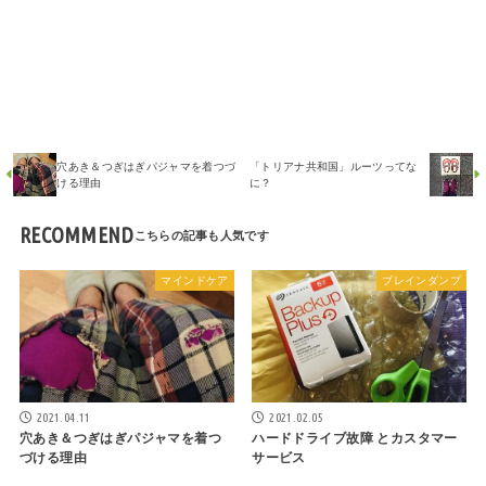
穴あき＆つぎはぎパジャマを着つづ
「トリアナ共和国」ルーツってな
ける理由
に？
RECOMMEND
マインドケア
ブレインダンプ
2021.04.11
2021.02.05
穴あき＆つぎはぎパジャマを着つ
ハードドライブ故障 とカスタマー
づける理由
サービス