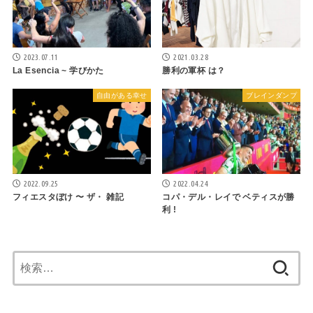
2023.07.11
2021.03.28
La Esencia ~ 学びかた
勝利の軍杯 は？
自由がある幸せ
ブレインダンプ
2022.09.25
2022.04.24
フィエスタぼけ 〜 ザ・ 雑記
コパ・デル・レイで ベティスが勝
利 !
検
索: