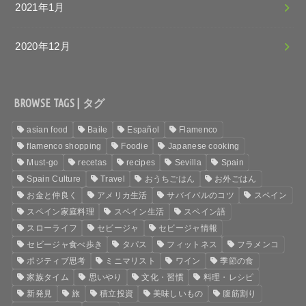
2021年1月
2020年12月
BROWSE TAGS | タグ
asian food
Baile
Español
Flamenco
flamenco shopping
Foodie
Japanese cooking
Must-go
recetas
recipes
Sevilla
Spain
Spain Culture
Travel
おうちごはん
お外ごはん
お金と仲良く
アメリカ生活
サバイバルのコツ
スペイン
スペイン家庭料理
スペイン生活
スペイン語
スローライフ
セビージャ
セビージャ情報
セビージャ食べ歩き
タパス
フィットネス
フラメンコ
ポジティブ思考
ミニマリスト
ワイン
季節の食
家族タイム
思いやり
文化・習慣
料理・レシピ
新発見
旅
積立投資
美味しいもの
腹筋割り