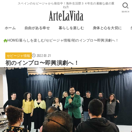
スペインのセビージャから発信中！海外生活歴３４年生の素敵な歳の重
ね方
SEARCH
ホーム
自由がある幸せ
暮らしを楽しむ
身体と心を大切に
HOME
暮らしを楽しむ
セビージャ情報
初のインプロ〜即興演劇へ！
2022.03.21
セビージャ情報
初のインプロ〜即興演劇へ！