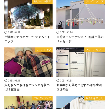
セビージャ情報
ブレインダンプ
2022.03.31
2021.06.26
生演奏でカラオケ ! 〜 ジャム・ト
自分メインテナンス 〜 お誕生日の
ニック
メッセージ
マインドケア
ブレインダンプ
2021.04.11
2021.04.28
穴あき＆つぎはぎパジャマを着つ
新学期から落ちこぼれの海外生活
づける理由
３２年生
ブレインダンプ
暮らしを楽しむ