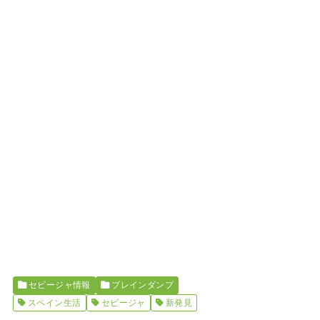
セビージャ情報
ブレインダンプ
スペイン生活
セビージャ
新発見