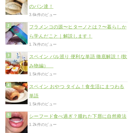
のパン達！
3.6k件のビュー
フラメンコの源〜ヒターノとは？〜暮らしか
ら学んだこと｜解説します！
1.7k件のビュー
スペイン バル巡り 便利な単語 徹底解説！(飲
み物編）
1.5k件のビュー
スペイン おやつ タイム！食生活にまつわる
単語
1.5k件のビュー
シーフード食べ過ぎ？腫れた下唇に自然療法
1.2k件のビュー