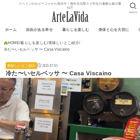
スペインのセビージャから発信中！海外生活歴３４年生の素敵な歳の重
ね方
SEARCH
ホーム
自由がある幸せ
暮らしを楽しむ
身体と心を大切に
HOME
暮らしを楽しむ
美味しいとこ紹介
冷た〜いセルベッサ 〜 Casa Viscaino
2023.07.05
美味しいとこ紹介
冷た〜いセルベッサ 〜 Casa Viscaino