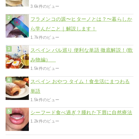
3.6k件のビュー
フラメンコの源〜ヒターノとは？〜暮らしか
ら学んだこと｜解説します！
1.7k件のビュー
スペイン バル巡り 便利な単語 徹底解説！(飲
み物編）
1.5k件のビュー
スペイン おやつ タイム！食生活にまつわる
単語
1.5k件のビュー
シーフード食べ過ぎ？腫れた下唇に自然療法
1.2k件のビュー