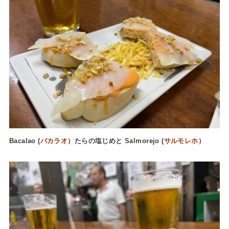
Bacalao (
バカラオ
）たらの塩じめと Salmorejo (
サルモレホ
）