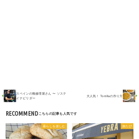
スペインの靴修理屋さん 〜 ソステ
大人気！ Tortillaの作り方
イナビリダー
RECOMMEND
暮らしを楽しむ
旅たび