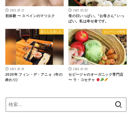
2023.07.21
2021.05.02
初体験 〜 スペインのマツエク
母の日いっぱい。”お母さん” いっ
ぱい。私は幸せ者です。
暮らしを楽しむ
セビージャ情報
2021.01.01
2022.01.05
2020年 フィン・デ・アニョ（年の
セビージャのオーガニック専門店
終わり)
〜 ラ・コセチャ
検
索: