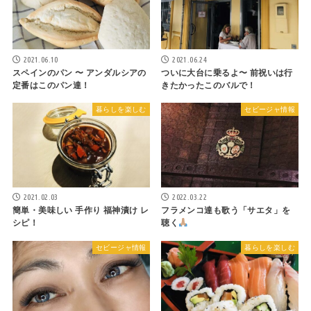
2021.06.10
2021.06.24
スペインのパン 〜 アンダルシアの
ついに大台に乗るよ〜 前祝いは行
定番はこのパン達！
きたかったこのバルで！
暮らしを楽しむ
セビージャ情報
2021.02.03
2022.03.22
簡単・美味しい 手作り 福神漬け レ
フラメンコ達も歌う「サエタ」を
シピ！
聴く
セビージャ情報
暮らしを楽しむ