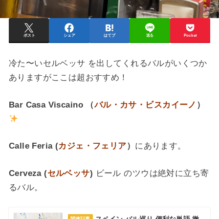
ポスト
シェア
はてブ
送る
Pocket
冷た〜いセルベッサ を出してくれるバルがいくつか
ありますがここは超おすすめ！
Bar Casa Viscaino （
バル・カサ・ビスカイーノ
）
Calle Feria
(
カジェ・フェリア
）
にあります。
Cerveza (
セルベッサ
)
ビール のツウは絶対に立ち寄
るバル。
スペイン バル巡り 便利な単語 徹
関連記事