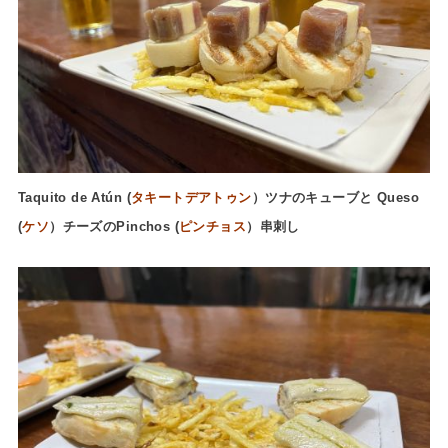
Taquito de Atún (
タキートデアトゥン
）ツナのキューブと Queso
(
ケソ
）チーズのPinchos (
ピンチョス
）串刺し