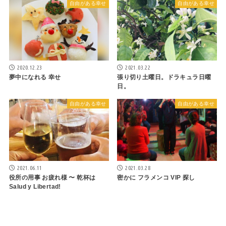
自由がある幸せ
自由がある幸せ
2020.12.23
2021.03.22
夢中になれる 幸せ
張り切り土曜日。ドラキュラ日曜
日。
自由がある幸せ
自由がある幸せ
2021.06.11
2021.03.28
役所の用事 お疲れ様 〜 乾杯は
密かに フラメンコ VIP 探し
Salud y Libertad!