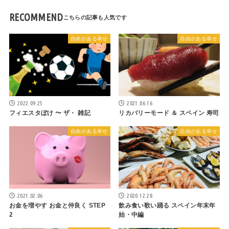
RECOMMEND
自由がある幸せ
自由がある幸せ
2022.09.25
2021.06.16
フィエスタぼけ 〜 ザ・ 雑記
リカバリーモード ＆ スペイン 寿司
自由がある幸せ
自由がある幸せ
2021.02.06
2020.12.28
お金を増やす お金と仲良く STEP
飲み食い歌い踊る スペイン年末年
2
始・中編