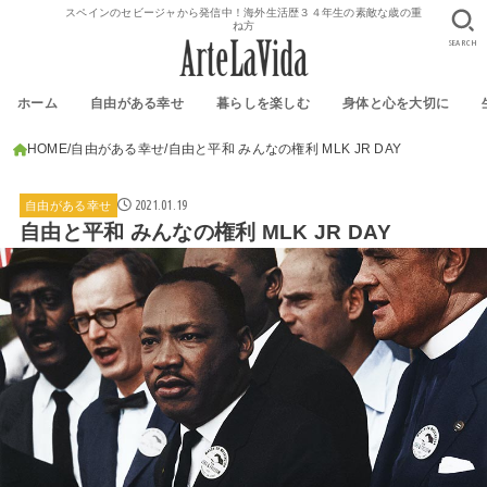
スペインのセビージャから発信中！海外生活歴３４年生の素敵な歳の重
ね方
SEARCH
ホーム
自由がある幸せ
暮らしを楽しむ
身体と心を大切に
HOME
自由がある幸せ
自由と平和 みんなの権利 MLK JR DAY
2021.01.19
自由がある幸せ
自由と平和 みんなの権利 MLK JR DAY