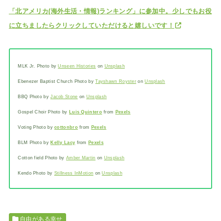
「北アメリカ(海外生活・情報)ランキング」に参加中。少しでもお役
に立ちましたらクリックしていただけると嬉しいです！
MLK Jr. Photo by
Unseen Histories
on
Unsplash
Ebenezer Baptist Church Photo by
Tayshawn Royster
on
Unsplash
BBQ Photo by
Jacob Stone
on
Unsplash
Gospel Choir Photo by
Luis Quintero
from
Pexels
Voting Photo by
cottonbro
from
Pexels
BLM Photo by
Kelly Lacy
from
Pexels
Cotton field Photo by
Amber Martin
on
Unsplash
Kendo Photo by
Stillness InMotion
on
Unsplash
自由がある幸せ