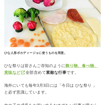
ひな人形ボカディージョに使うものを用意。
ひな祭りは皆さんご存知のように
飾り物、食べ物、
意味など
全部含めて
素敵な行事
です。
海外にいても毎年3月3日には「今日は ひな祭り 」
と必ず意識しています。