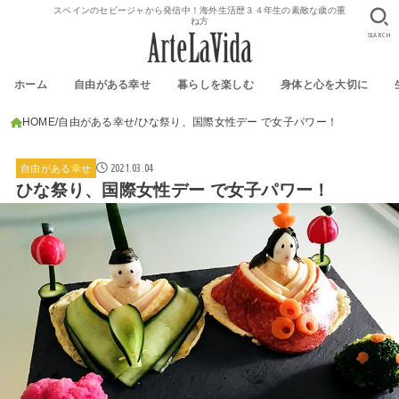
スペインのセビージャから発信中！海外生活歴３４年生の素敵な歳の重
ね方
SEARCH
ホーム
自由がある幸せ
暮らしを楽しむ
身体と心を大切に
HOME
自由がある幸せ
ひな祭り、国際女性デー で女子パワー！
2021.03.04
自由がある幸せ
ひな祭り、国際女性デー で女子パワー！